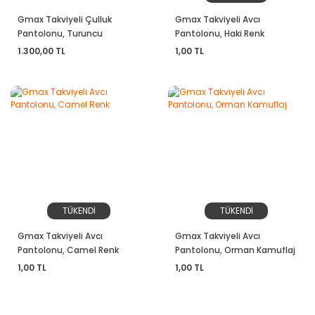
Gmax Takviyeli Çulluk
Gmax Takviyeli Avcı
Pantolonu, Turuncu
Pantolonu, Haki Renk
Kamuflaj
1.300,00 TL
1,00 TL
TÜKENDİ
TÜKENDİ
Gmax Takviyeli Avcı
Gmax Takviyeli Avcı
Pantolonu, Camel Renk
Pantolonu, Orman Kamuflaj
1,00 TL
1,00 TL