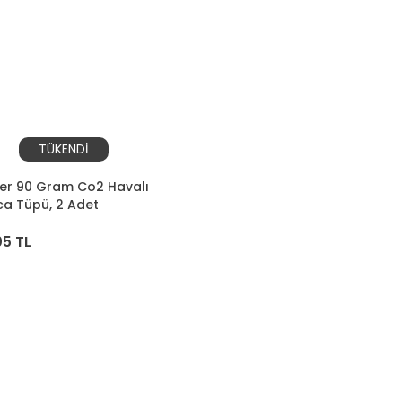
TÜKENDİ
uer 90 Gram Co2 Havalı
a Tüpü, 2 Adet
05 TL