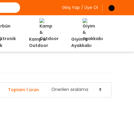
Giriş Yap / Üye Ol
&
Kamp &
Giyim &
ik
Outdoor
Ayakkabı
Toplam 1 ürün