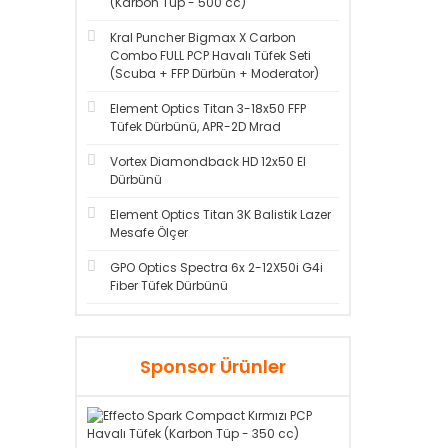
(Karbon Tüp - 500 cc)
Kral Puncher Bigmax X Carbon
Combo FULL PCP Havalı Tüfek Seti
(Scuba + FFP Dürbün + Moderator)
Element Optics Titan 3-18x50 FFP
Tüfek Dürbünü, APR-2D Mrad
Vortex Diamondback HD 12x50 El
Dürbünü
Element Optics Titan 3K Balistik Lazer
Mesafe Ölçer
GPO Optics Spectra 6x 2-12X50i G4i
Fiber Tüfek Dürbünü
Sponsor Ürünler