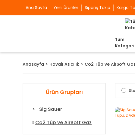
Ana Sayfa
Yeni Ürünler
Sipariş Takip
Kargo Ta
Tüm
Kategori
Anasayfa
Havalı Atıcılık
Co2 Tüp ve AirSoft Ga
Sto
Ürün Grupları
Sig Sauer
Co2 Tüp ve AirSoft Gaz