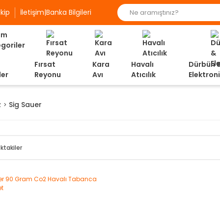
kip
İletişim|Banka Bilgileri
Fırsat
Kara
Havalı
Dürbün 
ler
Reyonu
Avı
Atıcılık
Elektron
z
Sig Sauer
ktakiler