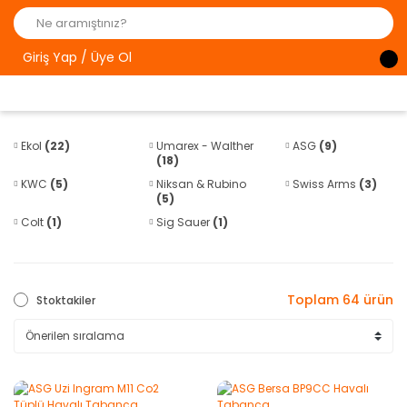
Giriş Yap / Üye Ol
Ekol
(22)
Umarex - Walther
ASG
(9)
(18)
KWC
(5)
Niksan & Rubino
Swiss Arms
(3)
(5)
Colt
(1)
Sig Sauer
(1)
Toplam 64 ürün
Stoktakiler