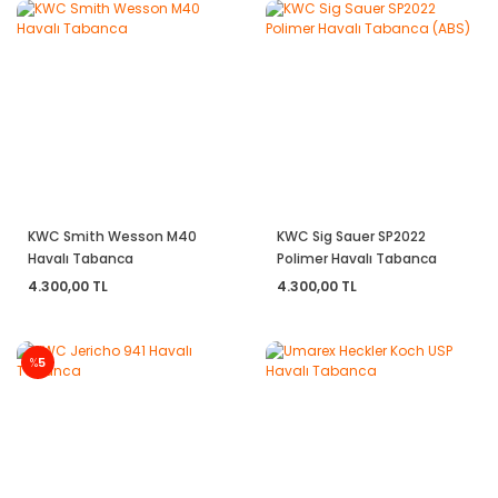
KWC Smith Wesson M40
KWC Sig Sauer SP2022
Havalı Tabanca
Polimer Havalı Tabanca
(ABS)
4.300,00 TL
4.300,00 TL
%
5