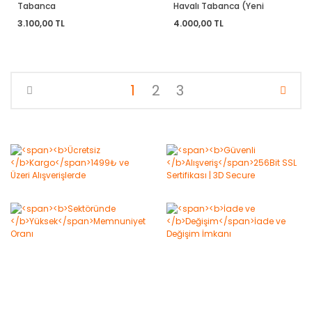
Tabanca
Havalı Tabanca (Yeni
Versiyon)
3.100,00 TL
4.000,00 TL
1
2
3