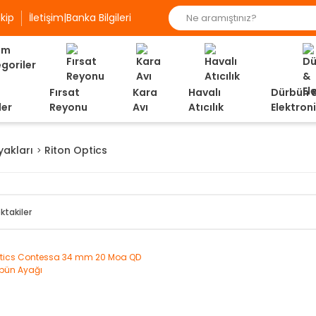
kip
İletişim|Banka Bilgileri
Fırsat
Kara
Havalı
Dürbün 
ler
Reyonu
Avı
Atıcılık
Elektron
yakları
Riton Optics
ktakiler