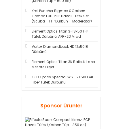
(Karbon Tüp - 500 cc)
Kral Puncher Bigmax X Carbon
Combo FULL PCP Havalı Tüfek Seti
(Scuba + FFP Dürbün + Moderator)
Element Optics Titan 3-18x50 FFP
Tüfek Dürbünü, APR-2D Mrad
Vortex Diamondback HD 12x50 El
Dürbünü
Element Optics Titan 3K Balistik Lazer
Mesafe Ölçer
GPO Optics Spectra 6x 2-12X50i G4i
Fiber Tüfek Dürbünü
Sponsor Ürünler