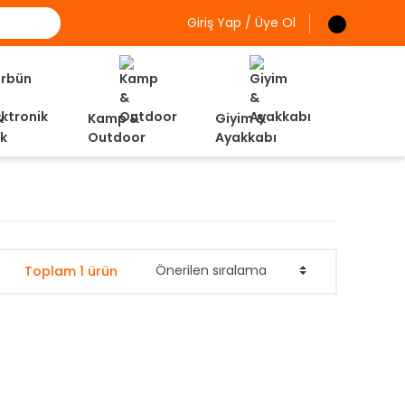
Giriş Yap / Üye Ol
&
Kamp &
Giyim &
ik
Outdoor
Ayakkabı
Toplam 1 ürün