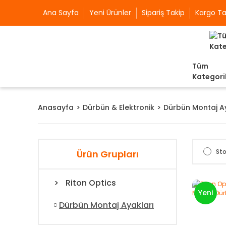
Ana Sayfa
Yeni Ürünler
Sipariş Takip
Kargo Ta
Tüm
Kategori
Anasayfa
Dürbün & Elektronik
Dürbün Montaj A
Sto
Ürün Grupları
Riton Optics
Yeni
Dürbün Montaj Ayakları