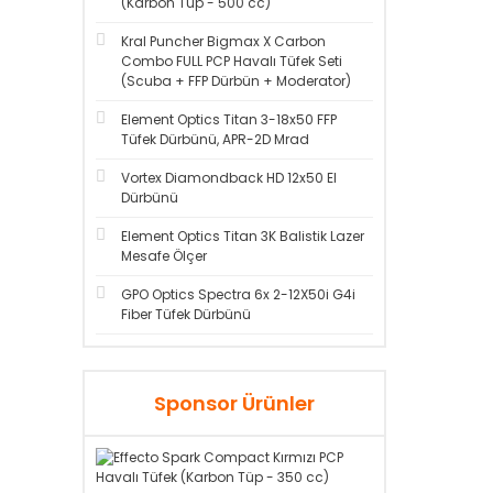
(Karbon Tüp - 500 cc)
Kral Puncher Bigmax X Carbon
Combo FULL PCP Havalı Tüfek Seti
(Scuba + FFP Dürbün + Moderator)
Element Optics Titan 3-18x50 FFP
Tüfek Dürbünü, APR-2D Mrad
Vortex Diamondback HD 12x50 El
Dürbünü
Element Optics Titan 3K Balistik Lazer
Mesafe Ölçer
GPO Optics Spectra 6x 2-12X50i G4i
Fiber Tüfek Dürbünü
Sponsor Ürünler