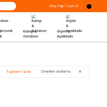
Giriş Yap / Üye Ol
&
Kamp &
Giyim &
ik
Outdoor
Ayakkabı
Toplam 1 ürün