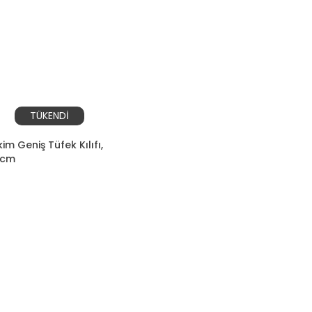
TÜKENDİ
kim Geniş Tüfek Kılıfı,
 cm
L