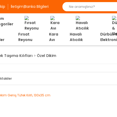
kip
İletişim|Banka Bilgileri
Fırsat
Kara
Havalı
Dürbün 
ler
Reyonu
Avı
Atıcılık
Elektron
k Taşıma Kılıfları
Özel Dikim
ktakiler