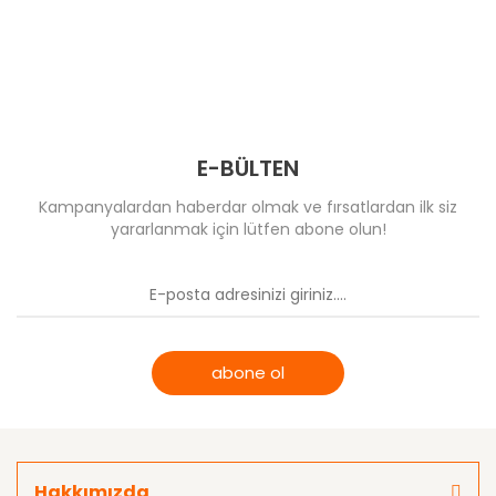
T-Eagle Optics
Comet
Comet
UTG Leapers
Optima & Browning
MeCANiK
Wheeler
Muhtelif
E-BÜLTEN
Riton Optics
Kampanyalardan haberdar olmak ve fırsatlardan ilk siz
yararlanmak için lütfen abone olun!
Specprecision
abone ol
Hakkımızda