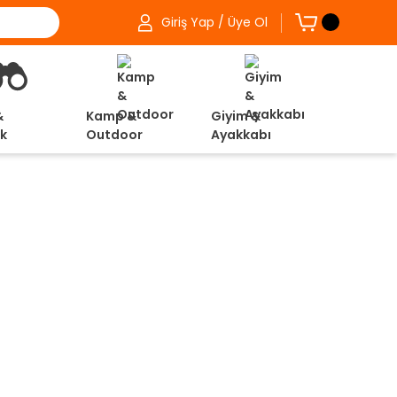
Giriş Yap / Üye Ol
&
Kamp &
Giyim &
ik
Outdoor
Ayakkabı