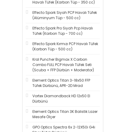
Havalı Tüfek (Karbon Tüp - 350 cc)
Effecto Spark Siyah PCP Havalı Tüfek
(Alüminyum Tüp - 500 cc)
Effecto Spark Pro Siyah Pcp Havalı
Tüfek (Karbon Tüp - 700 cc)
Effecto Spark Kırmızı PCP Havalı Tüfek
(Karbon Tüp - 500 cc)
Kral Puncher Bigmax X Carbon
Combo FULL PCP Havalı Tüfek Seti
(Scuba + FFP Dürbün + Moderator)
Element Optics Titan 3-18x50 FFP
Tüfek Dürbünü, APR-2D Mrad
Vortex Diamondback HD 12x50 El
Dürbünü
Element Optics Titan 3K Balistik Lazer
Mesafe Ölçer
GPO Optics Spectra 6x 2-12X50i G4i