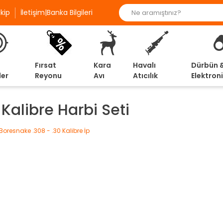
kip
İletişim|Banka Bilgileri
Fırsat
Kara
Havalı
Dürbün 
ler
Reyonu
Avı
Atıcılık
Elektron
 Kalibre Harbi Seti