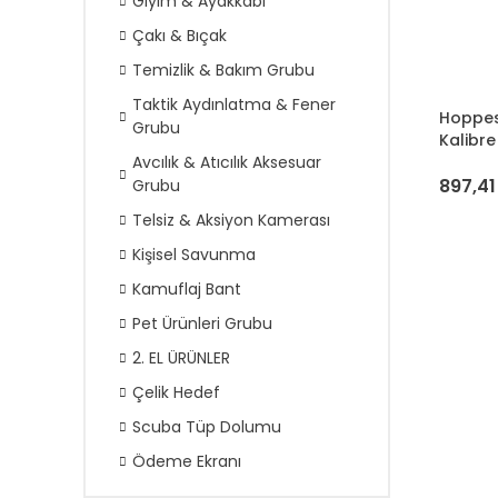
Giyim & Ayakkabı
Çakı & Bıçak
Temizlik & Bakım Grubu
Taktik Aydınlatma & Fener
Hoppes
Grubu
Kalibre
Avcılık & Atıcılık Aksesuar
897,41
Grubu
Telsiz & Aksiyon Kamerası
Kişisel Savunma
Kamuflaj Bant
Pet Ürünleri Grubu
2. EL ÜRÜNLER
Çelik Hedef
Scuba Tüp Dolumu
Ödeme Ekranı