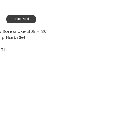
TÜKENDİ
 Boresnake .308 - .30
 İp Harbi Seti
 TL