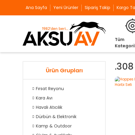
Ana Sayfa
Yeni Ürünler
Sipariş Takip
Kargo Ta
Tüm
Kategori
.308
Ürün Grupları
Fırsat Reyonu
Kara Avı
Havalı Atıcılık
Dürbün & Elektronik
Kamp & Outdoor