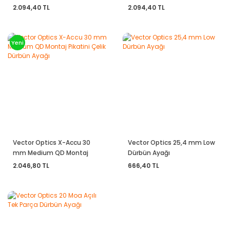
Çelik Dürbün Ayağı
Çelik Dürbün Ayağı
2.094,40 TL
2.094,40 TL
Yeni
Vector Optics X-Accu 30
Vector Optics 25,4 mm Low
mm Medium QD Montaj
Dürbün Ayağı
Pikatini Çelik Dürbün Ayağı
2.046,80 TL
666,40 TL