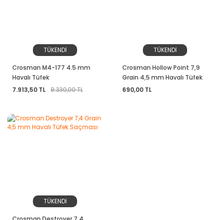
TÜKENDİ
TÜKENDİ
Crosman M4-177 4.5 mm
Crosman Hollow Point 7,9
Havalı Tüfek
Grain 4,5 mm Havalı Tüfek
Saçması
7.913,50 TL
8.330,00 TL
690,00 TL
TÜKENDİ
Crosman Destroyer 7,4