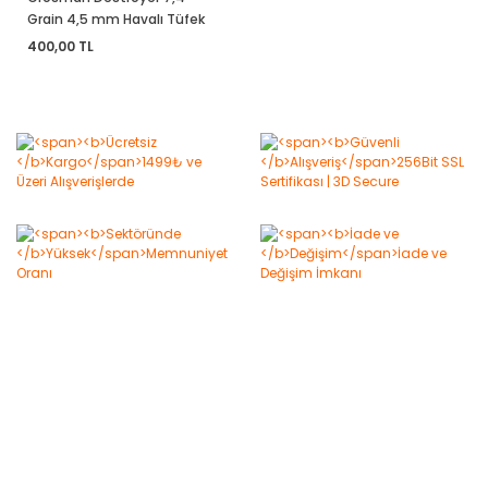
Grain 4,5 mm Havalı Tüfek
Saçması
400,00 TL