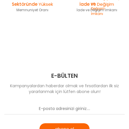
T-Eagle Optics
Sektöründe
Yüksek
İade ve
Değişim
Comet
Comet
Memnuniyet Oranı
İade ve Değişim İmkanı
UTG Leapers
Optima & Browning
MeCANiK
Wheeler
Muhtelif
Riton Optics
Specprecision
E-BÜLTEN
Kampanyalardan haberdar olmak ve fırsatlardan ilk siz
yararlanmak için lütfen abone olun!
abone ol