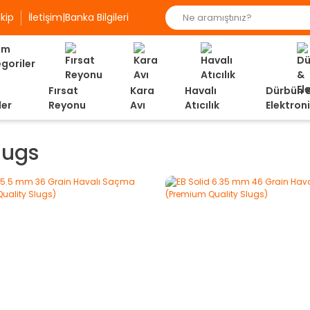
kip
İletişim|Banka Bilgileri
Fırsat
Kara
Havalı
Dürbün 
ler
Reyonu
Avı
Atıcılık
Elektron
lugs