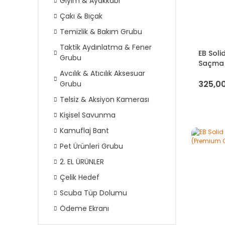
Giyim & Ayakkabı
Çakı & Bıçak
Temizlik & Bakım Grubu
Taktik Aydınlatma & Fener
EB Soli
Grubu
Saçma 
Avcılık & Atıcılık Aksesuar
325,00
Grubu
Telsiz & Aksiyon Kamerası
Kişisel Savunma
Kamuflaj Bant
Pet Ürünleri Grubu
2. EL ÜRÜNLER
Çelik Hedef
Scuba Tüp Dolumu
Ödeme Ekranı