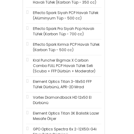
Havalı Tüfek (Karbon Tüp - 350 cc)
Effecto Spark Siyah PCP Havalı Tüfek
(Alüminyum Tüp - 500 cc)
Effecto Spark Pro Siyah Pcp Havalı
Tüfek (Karbon Tüp - 700 cc)
Effecto Spark Kırmızı PCP Havalı Tüfek
(Karbon Tüp - 500 cc)
Kral Puncher Bigmax X Carbon
Combo FULL PCP Havalı Tüfek Seti
(Scuba + FFP Dürbün + Moderator)
Element Optics Titan 3-18x50 FFP
Tüfek Dürbünü, APR-2D Mrad
Vortex Diamondback HD 12x50 El
Dürbünü
Element Optics Titan 3K Balistik Lazer
Mesafe Ölçer
GPO Optics Spectra 6x 2-12X50i G4i