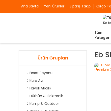
Ana Sayfa
Yeni Ürünler
Sipariş Takip
Kargo Ta
Tüm
Kategori
Eb S
Ürün Grupları
Fırsat Reyonu
Kara Avı
Havalı Atıcılık
Dürbün & Elektronik
Kamp & Outdoor