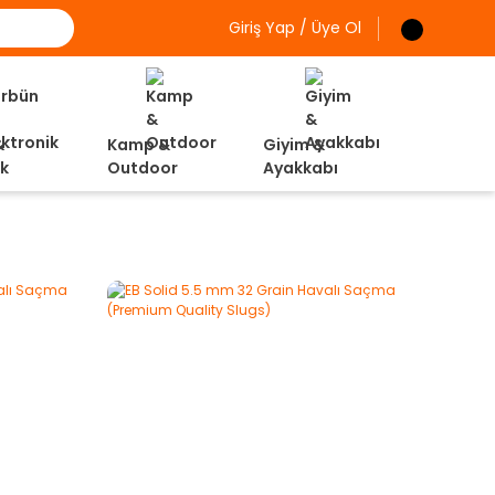
Giriş Yap / Üye Ol
&
Kamp &
Giyim &
ik
Outdoor
Ayakkabı