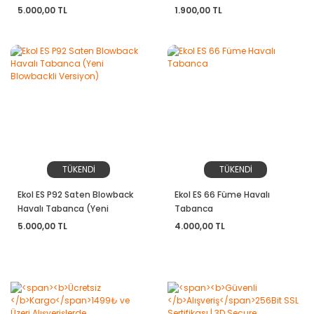
Blowbackli Versiyon)
5.000,00 TL
1.900,00 TL
TÜKENDİ
TÜKENDİ
Ekol ES P92 Saten Blowback
Ekol ES 66 Füme Havalı
Havalı Tabanca (Yeni
Tabanca
Blowbackli Versiyon)
5.000,00 TL
4.000,00 TL