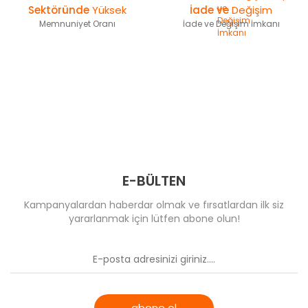
T-Eagle Optics
Sektöründe
Yüksek
İade ve
Değişim
Comet
Comet
Memnuniyet Oranı
İade ve Değişim İmkanı
UTG Leapers
Optima & Browning
MeCANiK
Wheeler
Muhtelif
Riton Optics
Specprecision
E-BÜLTEN
Kampanyalardan haberdar olmak ve fırsatlardan ilk siz
yararlanmak için lütfen abone olun!
abone ol