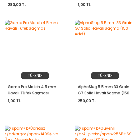
Adet)
280,00 TL
1,00 TL
TÜKENDİ
TÜKENDİ
Gamo Pro Match 4.5 mm
AlphaSlug 5.5 mm 33 Grain
Havalı Tüfek Saçması
G7 Solid Havalı Saçma (150
Adet)
1,00 TL
250,00 TL