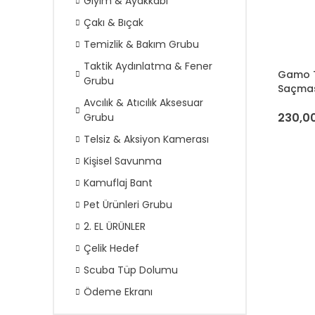
Giyim & Ayakkabı
Çakı & Bıçak
Temizlik & Bakım Grubu
Taktik Aydınlatma & Fener
Gamo T
Grubu
Saçma
Avcılık & Atıcılık Aksesuar
230,00
Grubu
Telsiz & Aksiyon Kamerası
Kişisel Savunma
Kamuflaj Bant
Pet Ürünleri Grubu
2. EL ÜRÜNLER
Çelik Hedef
Scuba Tüp Dolumu
Ödeme Ekranı