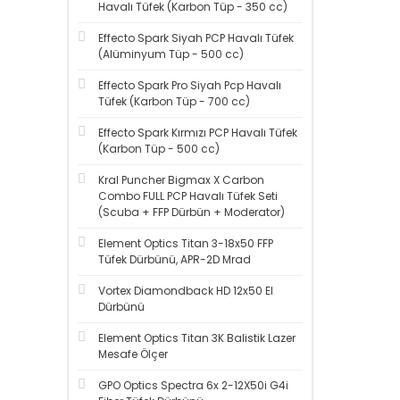
Havalı Tüfek (Karbon Tüp - 350 cc)
Effecto Spark Siyah PCP Havalı Tüfek
(Alüminyum Tüp - 500 cc)
Effecto Spark Pro Siyah Pcp Havalı
Tüfek (Karbon Tüp - 700 cc)
Effecto Spark Kırmızı PCP Havalı Tüfek
(Karbon Tüp - 500 cc)
Kral Puncher Bigmax X Carbon
Combo FULL PCP Havalı Tüfek Seti
(Scuba + FFP Dürbün + Moderator)
Element Optics Titan 3-18x50 FFP
Tüfek Dürbünü, APR-2D Mrad
Vortex Diamondback HD 12x50 El
Dürbünü
Element Optics Titan 3K Balistik Lazer
Mesafe Ölçer
GPO Optics Spectra 6x 2-12X50i G4i