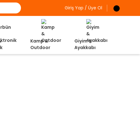
Giriş Yap / Üye Ol
&
Kamp &
Giyim &
ik
Outdoor
Ayakkabı