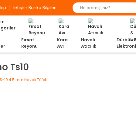
kip
İletişim|Banka Bilgileri
Fırsat
Kara
Havalı
Dürbün 
ler
Reyonu
Avı
Atıcılık
Elektron
o Ts10