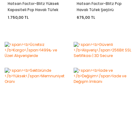
Hatsan Factor-Blitz Yüksek
Hatsan Factor-Blitz Pcp
Kapasiteli Pcp Havalı Tüfek
Havalı Tüfek Şarjörü
Şarjörü (Blitz High Capacity)
1.750,00 TL
675,00 TL