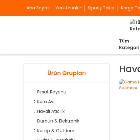
Ana Sayfa
Yeni Ürünler
Sipariş Takip
Kargo Ta
Tüm
Kategori
Hava
Ürün Grupları
Fırsat Reyonu
Kara Avı
Havalı Atıcılık
Dürbün & Elektronik
Kamp & Outdoor