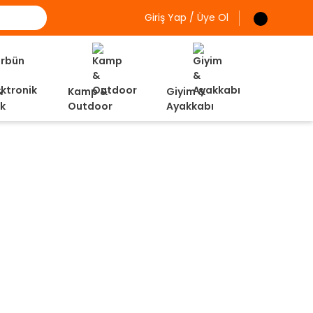
Giriş Yap / Üye Ol
&
Kamp &
Giyim &
ik
Outdoor
Ayakkabı