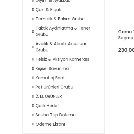
Giyim & Ayakkabı
Çakı & Bıçak
Temizlik & Bakım Grubu
Taktik Aydınlatma & Fener
Gamo T
Grubu
Saçma
Avcılık & Atıcılık Aksesuar
230,00
Grubu
Telsiz & Aksiyon Kamerası
Kişisel Savunma
Kamuflaj Bant
Pet Ürünleri Grubu
2. EL ÜRÜNLER
Çelik Hedef
Scuba Tüp Dolumu
Ödeme Ekranı