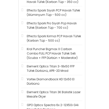
Havalı Tüfek (Karbon Tüp - 350 cc)
Effecto Spark Siyah PCP Havalı Tüfek
(Alüminyum Tüp - 500 cc)
Effecto Spark Pro Siyah Pcp Havalı
Tüfek (Karbon Tüp - 700 cc)
Effecto Spark Kırmızı PCP Havalı Tüfek
(Karbon Tüp - 500 cc)
Kral Puncher Bigmax X Carbon
Combo FULL PCP Havalı Tüfek Seti
(Scuba + FFP Dürbün + Moderator)
Element Optics Titan 3-18x50 FFP
Tüfek Dürbünü, APR-2D Mrad
Vortex Diamondback HD 12x50 El
Dürbünü
Element Optics Titan 3K Balistik Lazer
Mesafe Ölçer
GPO Optics Spectra 6x 2-12X50i G4i