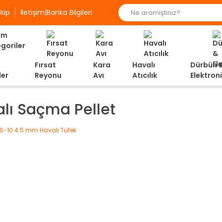
kip
İletişim|Banka Bilgileri
Fırsat
Kara
Havalı
Dürbün 
ler
Reyonu
Avı
Atıcılık
Elektron
lı Saçma Pellet