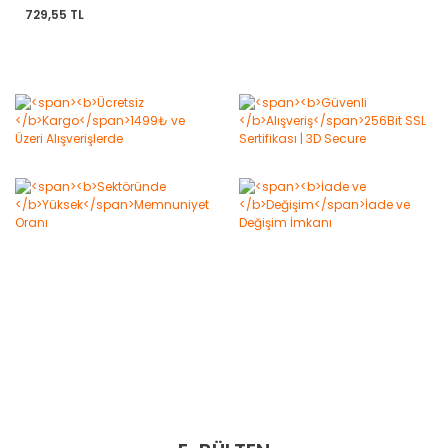
150 Adet)
729,55 TL