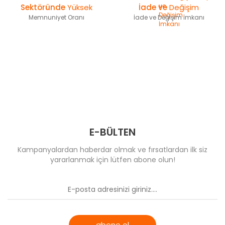
T-Eagle Optics
Sektöründe
Yüksek
İade ve
Değişim
Comet
Comet
Memnuniyet Oranı
İade ve Değişim İmkanı
UTG Leapers
Optima & Browning
MeCANiK
Wheeler
Muhtelif
Riton Optics
Specprecision
E-BÜLTEN
Kampanyalardan haberdar olmak ve fırsatlardan ilk siz
yararlanmak için lütfen abone olun!
abone ol