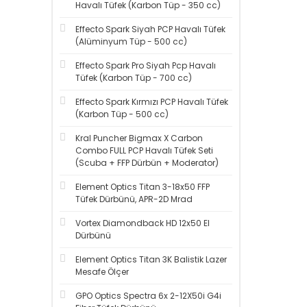
Havalı Tüfek (Karbon Tüp - 350 cc)
Effecto Spark Siyah PCP Havalı Tüfek
(Alüminyum Tüp - 500 cc)
Effecto Spark Pro Siyah Pcp Havalı
Tüfek (Karbon Tüp - 700 cc)
Effecto Spark Kırmızı PCP Havalı Tüfek
(Karbon Tüp - 500 cc)
Kral Puncher Bigmax X Carbon
Combo FULL PCP Havalı Tüfek Seti
(Scuba + FFP Dürbün + Moderator)
Element Optics Titan 3-18x50 FFP
Tüfek Dürbünü, APR-2D Mrad
Vortex Diamondback HD 12x50 El
Dürbünü
Element Optics Titan 3K Balistik Lazer
Mesafe Ölçer
GPO Optics Spectra 6x 2-12X50i G4i