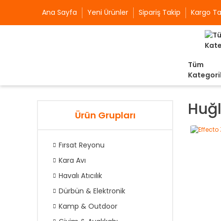
Ana Sayfa
Yeni Ürünler
Sipariş Takip
Kargo Ta
Tüm
Kategori
Huğl
Ürün Grupları
Fırsat Reyonu
Kara Avı
Havalı Atıcılık
Dürbün & Elektronik
Kamp & Outdoor