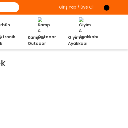
Giriş Yap / Üye Ol
&
Kamp &
Giyim &
ik
Outdoor
Ayakkabı
ek