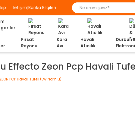
kip
İletişim|Banka Bilgileri
Fırsat
Kara
Havalı
Dürbün 
ler
Reyonu
Avı
Atıcılık
Elektron
u Effecto Zeon Pcp Havali Tuf