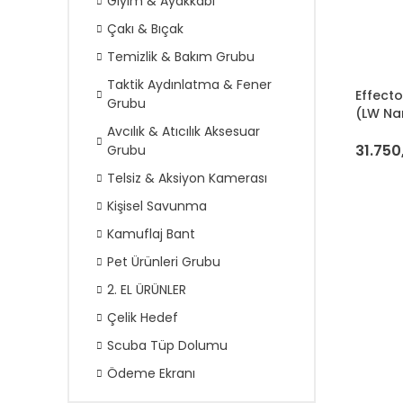
Giyim & Ayakkabı
Çakı & Bıçak
Temizlik & Bakım Grubu
Taktik Aydınlatma & Fener
Effect
Grubu
(LW Na
Avcılık & Atıcılık Aksesuar
31.750
Grubu
Telsiz & Aksiyon Kamerası
Kişisel Savunma
Kamuflaj Bant
Pet Ürünleri Grubu
2. EL ÜRÜNLER
Çelik Hedef
Scuba Tüp Dolumu
Ödeme Ekranı