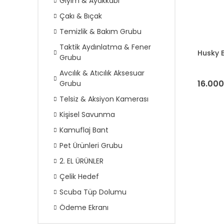
Giyim & Ayakkabı
Çakı & Bıçak
Temizlik & Bakım Grubu
Taktik Aydınlatma & Fener
Husky B
Grubu
Avcılık & Atıcılık Aksesuar
16.000
Grubu
Telsiz & Aksiyon Kamerası
Kişisel Savunma
Kamuflaj Bant
Pet Ürünleri Grubu
2. EL ÜRÜNLER
Çelik Hedef
Scuba Tüp Dolumu
Ödeme Ekranı