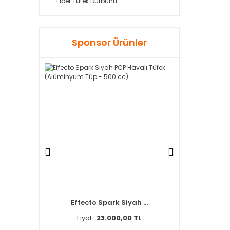
Fiber Tüfek Dürbünü
Sponsor Ürünler
pac ...
Effecto Spark Siyah ...
Effecto S
0 TL
Fiyat :
23.000,00 TL
Fiyat :
3