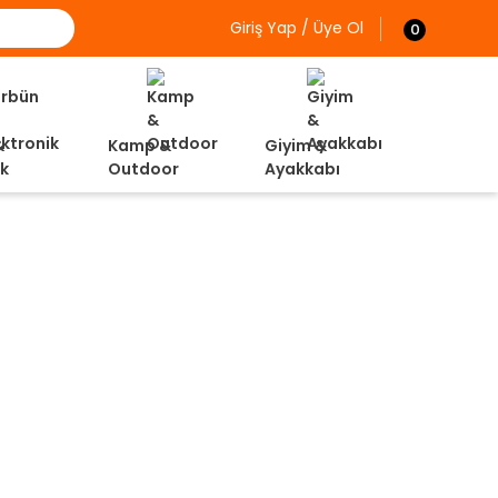
Giriş Yap / Üye Ol
0
&
Kamp &
Giyim &
ik
Outdoor
Ayakkabı