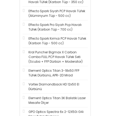
Havalı Tüfek (Karbon Tüp - 350 cc)
Effecto Spark Siyah PCP Havalı Tüfek
(Alüminyum Tüp - 500 cc)
Effecto Spark Pro Siyah Pcp Havalı
Tüfek (Karbon Tüp - 700 cc)
Effecto Spark Kırmızı PCP Havalı Tüfek
(Karbon Tüp - 500 cc)
Kral Puncher Bigmax X Carbon
Combo FULL PCP Havalı Tüfek Seti
(Scuba + FFP Dürbün + Moderator)
Element Optics Titan 3-18x50 FFP
Tüfek Dürbünü, APR-2D Mrad
Vortex Diamondback HD 12x50 El
Dürbünü
Element Optics Titan 3K Balistik Lazer
Mesafe Ölçer
GPO Optics Spectra 6x 2-12X50i G4i