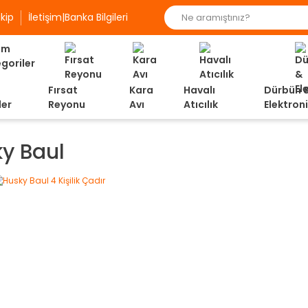
kip
İletişim|Banka Bilgileri
Fırsat
Kara
Havalı
Dürbün 
ler
Reyonu
Avı
Atıcılık
Elektron
y Baul