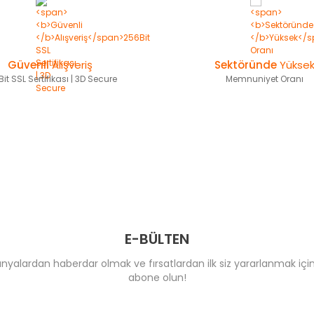
Güvenli
Alışveriş
Sektöründe
Yükse
it SSL Sertifikası | 3D Secure
Memnuniyet Oranı
E-BÜLTEN
yalardan haberdar olmak ve fırsatlardan ilk siz yararlanmak için
abone olun!