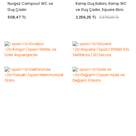
Nurgaz Campout WC ve
Kamp Duş Kabini, Kamp WC
Duş Çadırı
ve Duş Çadırı, Square Ebro
Giyinme Çadırı
508,47 TL
2.256,25 TL
2.375,00 TL