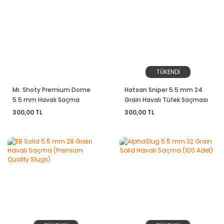
T-Eagle Optics
Comet
Comet
UTG Leapers
Optima & Browning
MeCANiK
Wheeler
Muhtelif
TÜKENDİ
Riton Optics
Mr. Shoty Premium Dome
Hatsan Sniper 5.5 mm 24
5.5 mm Havalı Saçma
Grain Havalı Tüfek Saçması
Specprecision
300,00 TL
300,00 TL