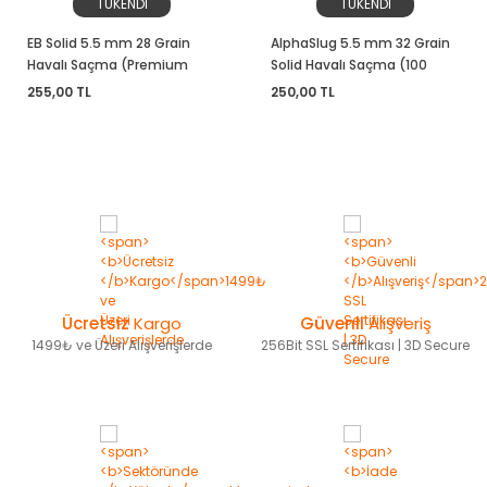
TÜKENDİ
TÜKENDİ
EB Solid 5.5 mm 28 Grain
AlphaSlug 5.5 mm 32 Grain
Havalı Saçma (Premium
Solid Havalı Saçma (100
Quality Slugs)
Adet)
255,00 TL
250,00 TL
Ücretsiz
Kargo
Güvenli
Alışveriş
1499₺ ve Üzeri Alışverişlerde
256Bit SSL Sertifikası | 3D Secure