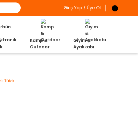
Giriş Yap / Üye Ol
&
Kamp &
Giyim &
ik
Outdoor
Ayakkabı