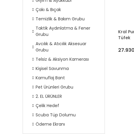
Giyim & Ayakkabı
Çakı & Bıçak
Temizlik & Bakım Grubu
Taktik Aydınlatma & Fener
Kral Pu
Grubu
Tüfek
Avcılık & Atıcılık Aksesuar
27.930
Grubu
Telsiz & Aksiyon Kamerası
Kişisel Savunma
Kamuflaj Bant
Pet Ürünleri Grubu
2. EL ÜRÜNLER
Çelik Hedef
Scuba Tüp Dolumu
Ödeme Ekranı