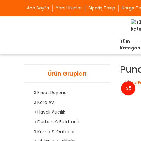
Ana Sayfa
Yeni Ürünler
Sipariş Takip
Kargo Ta
Tüm
Kategori
Punc
Ürün Grupları
%
5
Fırsat Reyonu
Kara Avı
Havalı Atıcılık
Dürbün & Elektronik
Kamp & Outdoor