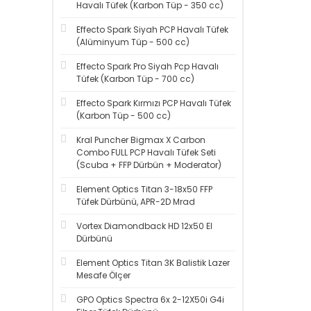
Havalı Tüfek (Karbon Tüp - 350 cc)
Effecto Spark Siyah PCP Havalı Tüfek
(Alüminyum Tüp - 500 cc)
Effecto Spark Pro Siyah Pcp Havalı
Tüfek (Karbon Tüp - 700 cc)
Effecto Spark Kırmızı PCP Havalı Tüfek
(Karbon Tüp - 500 cc)
Kral Puncher Bigmax X Carbon
Combo FULL PCP Havalı Tüfek Seti
(Scuba + FFP Dürbün + Moderator)
Element Optics Titan 3-18x50 FFP
Tüfek Dürbünü, APR-2D Mrad
Vortex Diamondback HD 12x50 El
Dürbünü
Element Optics Titan 3K Balistik Lazer
Mesafe Ölçer
GPO Optics Spectra 6x 2-12X50i G4i