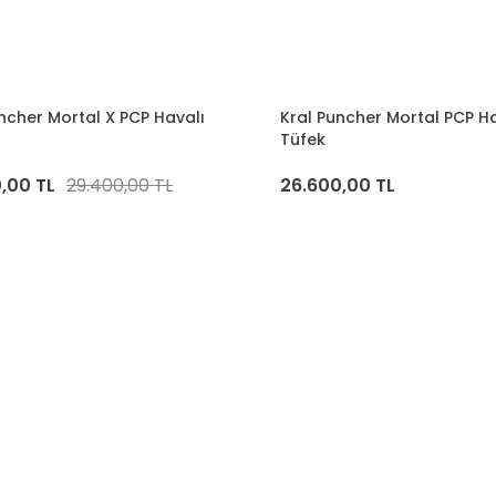
ncher Mortal X PCP Havalı
Kral Puncher Mortal PCP Ha
Tüfek
,00 TL
29.400,00 TL
26.600,00 TL