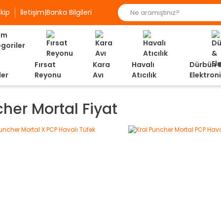
kip
İletişim|Banka Bilgileri
Fırsat
Kara
Havalı
Dürbün 
ler
Reyonu
Avı
Atıcılık
Elektron
her Mortal Fiyat