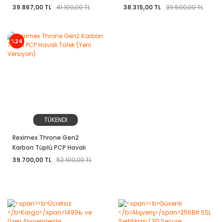
Versiyon)
39.867,00 TL
41.100,00 TL
38.315,00 TL
39.500,00 TL
%
24
TÜKENDİ
Reximex Throne Gen2
Karbon Tüplü PCP Havalı
Tüfek (Yeni Versiyon)
39.700,00 TL
52.100,00 TL