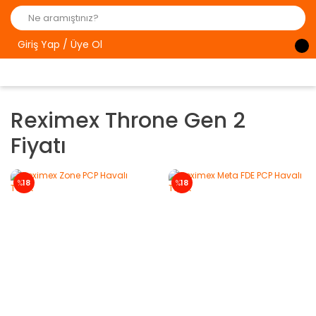
Giriş Yap / Üye Ol
Reximex Throne Gen 2
Fiyatı
%
18
%
18