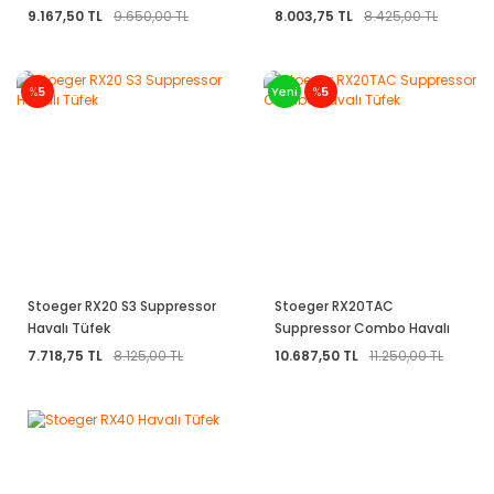
9.167,50 TL
9.650,00 TL
8.003,75 TL
8.425,00 TL
%
5
Yeni
%
5
Stoeger RX20 S3 Suppressor
Stoeger RX20TAC
Havalı Tüfek
Suppressor Combo Havalı
Tüfek
7.718,75 TL
8.125,00 TL
10.687,50 TL
11.250,00 TL