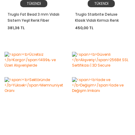
TÜKENDİ
TÜKENDİ
Truglo Fat Bead 3 mm Vidalı
Truglo Starbrite Deluxe
Sistem Yeşil Renk Fiber
Klasik Vidalı Kırmızı Renk
Arpacık
Fiber Arpacık (2.6 mm)
381,36 TL
450,00 TL