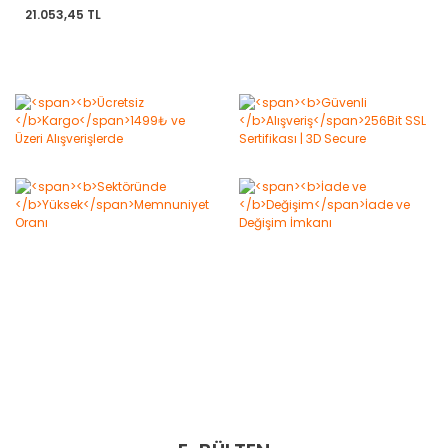
Tabanca
21.053,45 TL