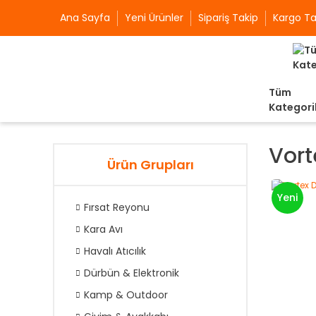
Ana Sayfa
Yeni Ürünler
Sipariş Takip
Kargo Ta
Tüm
Kategori
Vor
Ürün Grupları
Yeni
Fırsat Reyonu
Kara Avı
Havalı Atıcılık
Dürbün & Elektronik
Kamp & Outdoor