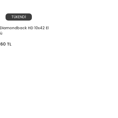
TÜKENDİ
 Diamondback HD 10x42 El
nü
,60 TL