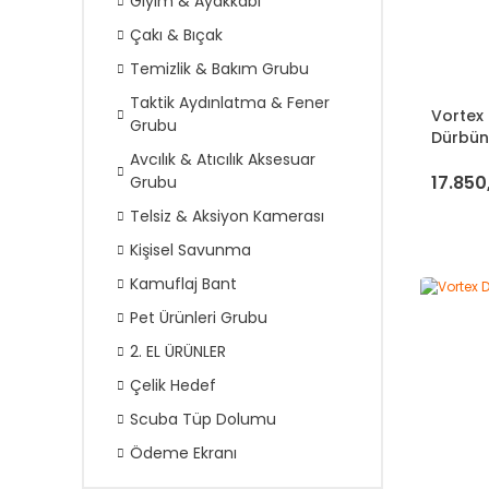
Giyim & Ayakkabı
Çakı & Bıçak
Temizlik & Bakım Grubu
Taktik Aydınlatma & Fener
Vortex
Grubu
Dürbü
Avcılık & Atıcılık Aksesuar
17.850
Grubu
Telsiz & Aksiyon Kamerası
Kişisel Savunma
Kamuflaj Bant
Pet Ürünleri Grubu
2. EL ÜRÜNLER
Çelik Hedef
Scuba Tüp Dolumu
Ödeme Ekranı