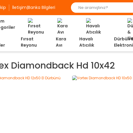
kip
İletişim|Banka Bilgileri
Fırsat
Kara
Havalı
Dürbün 
ler
Reyonu
Avı
Atıcılık
Elektron
tex Diamondback Hd 10x42