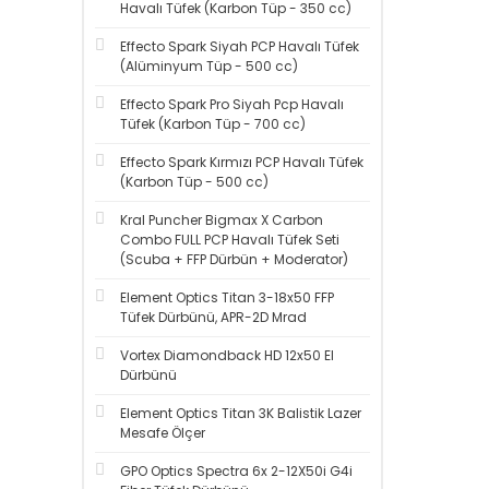
Havalı Tüfek (Karbon Tüp - 350 cc)
Effecto Spark Siyah PCP Havalı Tüfek
(Alüminyum Tüp - 500 cc)
Effecto Spark Pro Siyah Pcp Havalı
Tüfek (Karbon Tüp - 700 cc)
Effecto Spark Kırmızı PCP Havalı Tüfek
(Karbon Tüp - 500 cc)
Kral Puncher Bigmax X Carbon
Combo FULL PCP Havalı Tüfek Seti
(Scuba + FFP Dürbün + Moderator)
Element Optics Titan 3-18x50 FFP
Tüfek Dürbünü, APR-2D Mrad
Vortex Diamondback HD 12x50 El
Dürbünü
Element Optics Titan 3K Balistik Lazer
Mesafe Ölçer
GPO Optics Spectra 6x 2-12X50i G4i