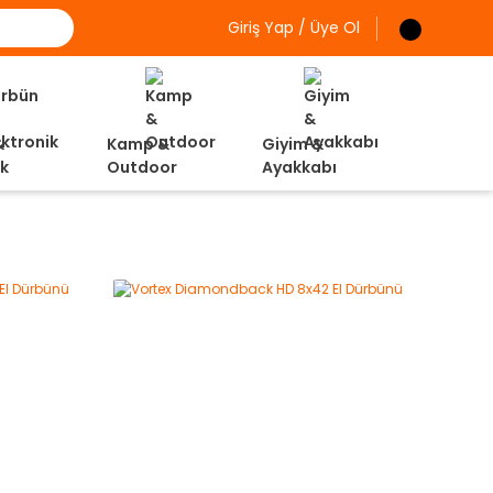
Giriş Yap / Üye Ol
&
Kamp &
Giyim &
ik
Outdoor
Ayakkabı