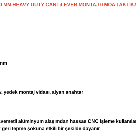
0 MM HEAVY DUTY CANTiLEVER MONTAJ 0 MOA TAKTİK
2 mm
ray, yedek montaj vidası, alyan anahtar
metli alüminyum alaşımdan hassas CNC işleme kullanılarak
ak geri tepme şokuna etkili bir şekilde dayanır.