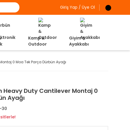
Giriş Yap / Üye Ol
&
Kamp &
Giyim &
ik
Outdoor
Ayakkabı
Montaj 0 Moa Tek Parça Dürbün Ayağı
 Heavy Duty Cantilever Montaj 0
ün Ayağı
-30
itlerle!