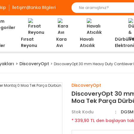
kip
İletişim|Banka Bilgileri
Fırsat
Kara
Havalı
Dürbün 
ler
Reyonu
Avı
Atıcılık
Elektron
yakları
DiscoveryOpt
DiscoveryOpt 30 mm Heavy Duty Cantilever 
DiscoveryOpt
DiscoveryOpt 30 mm
Moa Tek Parça Dürb
Stok Kodu
DGSM
* 339,90 TL den başlayan taks