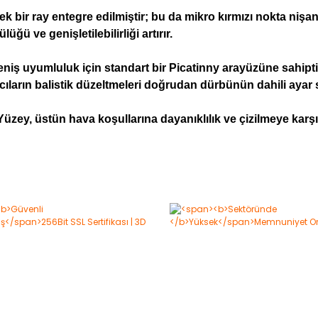
k bir ray entegre edilmiştir; bu da mikro kırmızı nokta nişan
ğü ve genişletilebilirliği artırır.
ş uyumluluk için standart bir Picatinny arayüzüne sahiptir. 
ıcıların balistik düzeltmeleri doğrudan dürbünün dahili ayar
zey, üstün hava koşullarına dayanıklılık ve çizilmeye karşı 
Bu ürüne ilk yorumu siz yapın!
Yorum Yaz