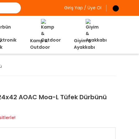
Giriş Yap / Üye Ol
&
Kamp &
Giyim &
ik
Outdoor
Ayakkabı
ü
24x42 AOAC Moa-L Tüfek Dürbünü
itlerle!