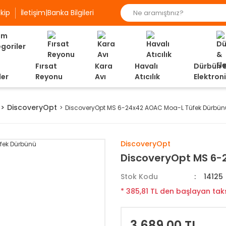
kip
İletişim|Banka Bilgileri
Fırsat
Kara
Havalı
Dürbün 
ler
Reyonu
Avı
Atıcılık
Elektron
DiscoveryOpt
DiscoveryOpt MS 6-24x42 AOAC Moa-L Tüfek Dürbün
DiscoveryOpt
DiscoveryOpt MS 6-
Stok Kodu
14125
* 385,81 TL den başlayan taks
3.689,00 TL