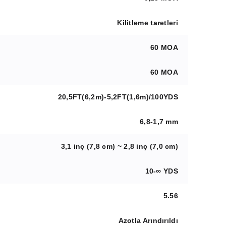
Kilitleme taretleri
60 MOA
60 MOA
20,5FT(6,2m)-5,2FT(1,6m)/100YDS
6,8-1,7 mm
3,1 inç (7,8 cm) ~ 2,8 inç (7,0 cm)
10-∞ YDS
5.56
Azotla Arındırıldı