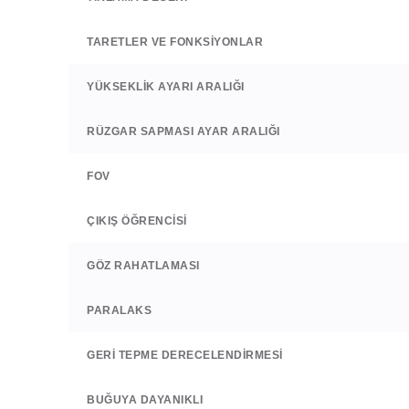
TARETLER VE FONKSIYONLAR
YÜKSEKLIK AYARI ARALIĞI
RÜZGAR SAPMASI AYAR ARALIĞI
FOV
ÇIKIŞ ÖĞRENCISI
GÖZ RAHATLAMASI
PARALAKS
GERI TEPME DERECELENDIRMESI
BUĞUYA DAYANIKLI