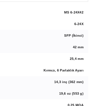
MS 6-24X42
6-24X
SFP (İkinci)
42 mm
25,4 mm
Kırmızı, 6 Parlaklık Ayarı
14,3 inç (362 mm)
19,6 oz (553 g)
0,25 MOA