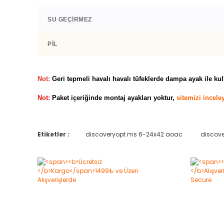
SU GEÇIRMEZ
PIL
Not:
Geri tepmeli havalı havalı tüfeklerde dampa ayak ile ku
Not:
Paket içeriğinde montaj ayakları yoktur,
sitemizi incele
Etiketler :
discoveryopt ms 6-24x42 aoac
discove