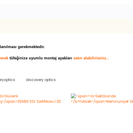
llanılması gerekmektedir.
yerek
tüfeğinize uyumlu montaj ayakları
satın alabilirisiniz..
ryoptics
discovery optics
Bu ürüne ilk yorumu siz yapın!
Yorum Yaz