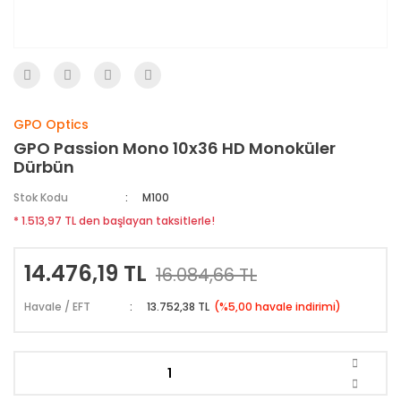
GPO Optics
GPO Passion Mono 10x36 HD Monoküler
Dürbün
Stok Kodu
M100
* 1.513,97 TL den başlayan taksitlerle!
14.476,19 TL
16.084,66 TL
Havale / EFT
13.752,38 TL
(%5,00 havale indirimi)