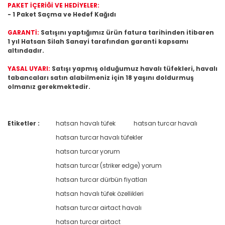
PAKET İÇERİĞİ VE HEDİYELER:
- 1 Paket Saçma ve Hedef Kağıdı
GARANTİ:
Satışını yaptığımız ürün fatura tarihinden itibaren
1 yıl Hatsan Silah Sanayi tarafından garanti kapsamı
altındadır.
YASAL UYARI:
Satışı yapmış olduğumuz havalı tüfekleri, havalı
tabancaları satın alabilmeniz için 18 yaşını doldurmuş
olmanız gerekmektedir.
Etiketler :
hatsan havalı tüfek
hatsan turcar havalı
Bu ürüne ilk yorumu siz yapın!
hatsan turcar havalı tüfekler
hatsan turcar yorum
Yorum Yaz
hatsan turcar (striker edge) yorum
hatsan turcar dürbün fiyatları
hatsan havalı tüfek özellikleri
hatsan turcar airtact havalı
hatsan turcar airtact