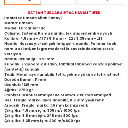
HATSAN TURCAR AIRTAC HAVALI TÜFEK
İmalatçı: Hatsan Silah Sanayi
Marka: Hatsan
Model: Turcar AirTac
Çalışma Sistemi: Kırma namlu, tek atış sistemli ve yaylı
Kalibre: 4.5 mm - .177 / 5.5 mm - .22 / 6.35 mm - .25
Namlu: Hassas yiv-set çekilmiş çelik namlu. Polimer kaplı
namlu ceketi, entegre moderatör sayesinde daha sessiz
versiyon
Namlu Uzunluğu: 370 mm
Kundak: Ergonomik dizayn, taktikal tabanca kabzalı polimer
(sentetik) kundak
Tetik: Metal, ayarlanabilir tetik, çekme yükü ve tetik istinatı
Dürbün Kanalı: 11 mm
Uzunluk: 1135 mm
Ağırlık: 2750 gr
Emniyet: Manuel emniyet ve otomatik kurma emniyeti
Gez: Truglo marka, ayarlanabilir, 0.9 mm yeşil renk
Arpacık: Truglo marka, 1.5 mm kırmızı renk
Çıkış Hızı
4.5 mm için: 305 m/s 1000 fps
Çıkış Hızı 5.5 mm için: 245 m/s 800 fps
Çıkış Hızı 6.35 mm için: 200 m/s 600 fps