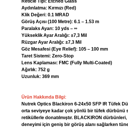
Reticle Tipi: Etched Glass
Aydınlatma: Kırmızı (Red)
Klik Değeri: 0.1 MRAD
Görüş Açısı (100 Metre): 6.1 – 1.53 m
Paralaks Ayarı: 10 yds – ∞
Yükseklik Ayar Aralığı: ±7,3 Mil
Rüzgar Ayar Aralığı: ±7,3 Mil
Göz Mesafesi (Eye Relief): 105 – 100 mm
Taret Sistemi: Zero-Stop
Lens Kaplaması: FMC (Fully Multi-Coated)
Ağırlık: 752 g
Uzunluk: 369 mm
Ürün Hakkında Bilgi:
Nutrek Optics Blackiron 6-24x50 SFP IR Tüfek Dürbü
orta seviyeye kadar çok yönlü bir tüfek dürbünü 
retiküllerle donatılmıştır. BLACKIRON dürbünleri, 
deneyimi için geniş bir görüş alanı sağlarken tüne