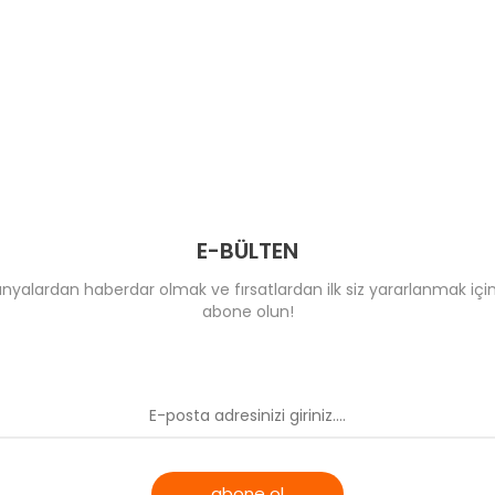
E-BÜLTEN
yalardan haberdar olmak ve fırsatlardan ilk siz yararlanmak için
abone olun!
abone ol