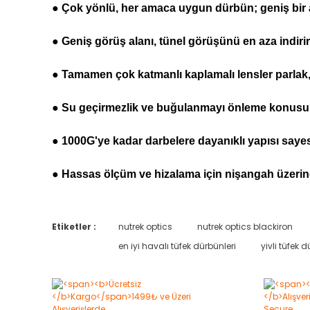
● Çok yönlü, her amaca uygun dürbün; geniş bir
● Geniş görüş alanı, tünel görüşünü en aza indirir
● Tamamen çok katmanlı kaplamalı lensler parlak,
● Su geçirmezlik ve buğulanmayı önleme konusunda
● 1000G'ye kadar darbelere dayanıklı yapısı sayes
● Hassas ölçüm ve hizalama için nişangah üzerin
Etiketler :
nutrek optics
nutrek optics blackiron
en iyi havalı tüfek dürbünleri
yivli tüfek d