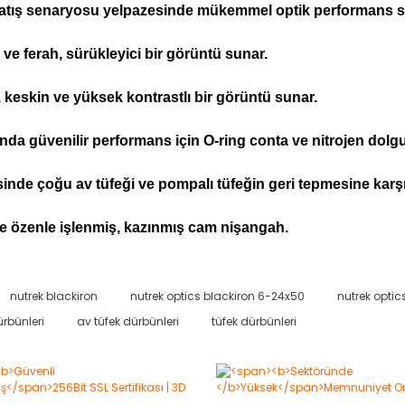
 atış senaryosu yelpazesinde mükemmel optik performans s
 ve ferah, sürükleyici bir görüntü sunar.
 keskin ve yüksek kontrastlı bir görüntü sunar.
 güvenilir performans için O-ring conta ve nitrojen dolgus
inde çoğu av tüfeği ve pompalı tüfeğin geri tepmesine karşı 
e özenle işlenmiş, kazınmış cam nişangah.
nutrek blackiron
nutrek optics blackiron 6-24x50
nutrek optics
Bu ürüne ilk yorumu siz yapın!
ürbünleri
av tüfek dürbünleri
tüfek dürbünleri
Yorum Yaz