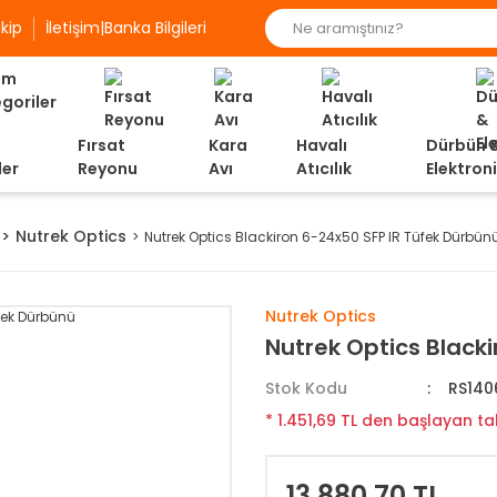
kip
İletişim|Banka Bilgileri
Fırsat
Kara
Havalı
Dürbün 
ler
Reyonu
Avı
Atıcılık
Elektron
Nutrek Optics
Nutrek Optics Blackiron 6-24x50 SFP IR Tüfek Dürbün
Nutrek Optics
Nutrek Optics Black
Stok Kodu
RS140
* 1.451,69 TL den başlayan tak
13.880,70 TL