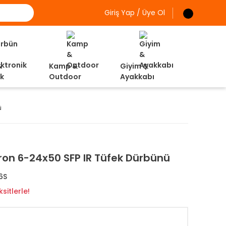
Giriş Yap / Üye Ol
&
Kamp &
Giyim &
ik
Outdoor
Ayakkabı
ü
iron 6-24x50 SFP IR Tüfek Dürbünü
6S
sitlerle!