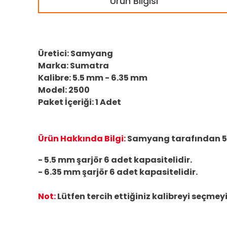
Ürün Bilgisi
Üretici: Samyang
Marka: Sumatra
Kalibre: 5.5 mm - 6.35 mm
Model: 2500
Paket İçeriği: 1 Adet
Ürün Hakkında Bilgi:
Samyang tarafından 5.
- 5.5 mm şarjör 6 adet kapasitelidir.
- 6.35 mm şarjör 6 adet kapasitelidir.
Not:
Lütfen tercih ettiğiniz kalibreyi seçme