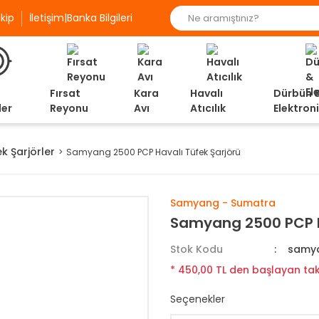
kip
İletişim|Banka Bilgileri
Fırsat
Kara
Havalı
Dürbün 
ler
Reyonu
Avı
Atıcılık
Elektron
k Şarjörler
Samyang 2500 PCP Havalı Tüfek Şarjörü
Samyang - Sumatra
Samyang 2500 PCP H
Stok Kodu
samya
* 450,00 TL den başlayan taks
Seçenekler