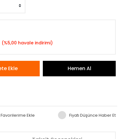
L
(%5,00 havale indirimi)
te Ekle
Hemen Al
Fiyatı Düşünce Haber Et