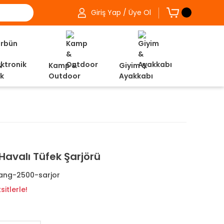
Giriş Yap / Üye Ol
&
Kamp &
Giyim &
ik
Outdoor
Ayakkabı
avalı Tüfek Şarjörü
ng-2500-sarjor
itlerle!