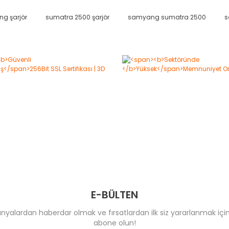
g şarjör
sumatra 2500 şarjör
samyang sumatra 2500
s
Bu ürüne ilk yorumu siz yapın!
Yorum Yaz
E-BÜLTEN
yalardan haberdar olmak ve fırsatlardan ilk siz yararlanmak için
abone olun!