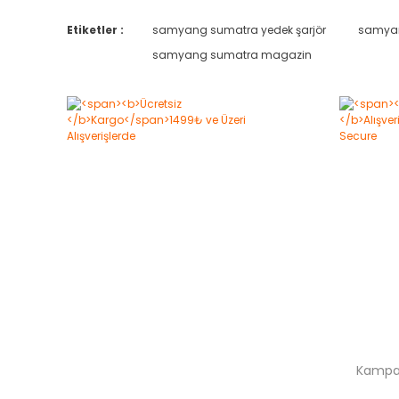
Etiketler :
samyang sumatra yedek şarjör
samyan
samyang sumatra magazin
Kampan