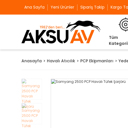
Ana Sayfa
Yeni Ürünler
Sipariş Takip
Kargo Ta
Tüm
Kategori
Anasayfa
Havalı Atıcılık
PCP Ekipmanları
Yede