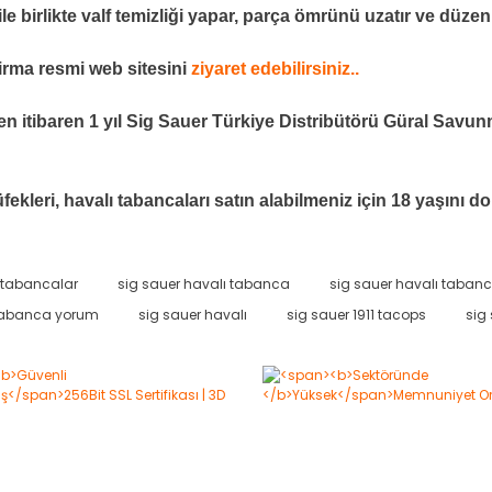
 ile birlikte valf temizliği yapar, parça ömrünü uzatır ve düzen
firma resmi web sitesini
ziyaret edebilirsiniz..
den itibaren 1 yıl Sig Sauer Türkiye Distribütörü Güral Savu
ekleri, havalı tabancaları satın alabilmeniz için 18 yaşını
 tabancalar
sig sauer havalı tabanca
sig sauer havalı tabanca
Bu ürüne ilk yorumu siz yapın!
 tabanca yorum
sig sauer havalı
sig sauer 1911 tacops
sig
Yorum Yaz