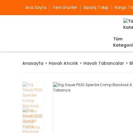
Ana Sayfa
Yeni Ürünler
Sipariş Takip
Kargo Ta
Tüm
Kategori
Anasayfa
Havalı Atıcılık
Havalı Tabancalar
B