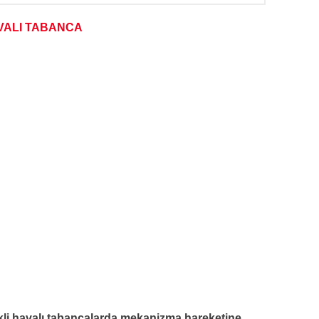
VALI TABANCA
kli havalı tabancalarda mekanizma hareketine