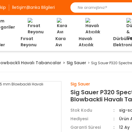
kip
İletişim|Banka Bilgileri
Fırsat
Kara
Havalı
Dürbün 
ler
Reyonu
Avı
Atıcılık
Elektron
lowbackli Havalı Tabancalar
Sig Sauer
Sig Sauer P320 Spect
Sig Sauer
Sig Sauer P320 Spe
Blowbackli Havalı 
Stok Kodu
sig-s
Hediyesi
Ürün A
Garanti Süresi
12 Ay