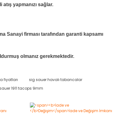
li atış yapmanızı sağlar.
nma Sanayi firması tarafından garanti kapsamı
 doldurmuş olmanız gerekmektedir.
 fiyatları
sig sauer havalı tabancalar
 sauer 1911 tacops 9mm