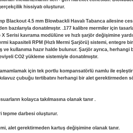
gerçekçilik hissiyatı oluşturur.
p Blackout 4.5 mm Blowbackli Havalı Tabanca ailesine ces
n bazılarıyla donatılmıştır. .177 kalibre mermiler için tasar
ip X Serisi kavrama modülüne ve hızlı şarjör değişimine yard
rmi kapasiteli RPM (Hızlı Mermi Şarjörü) sistemi, entegre b
ve kullanıma hazır halde bulunur. Şarjör ayrıca, herhangi bi
eviyeli CO2 yükleme sistemiyle donatılmıştır.
tamamlamak için tek portlu kompansatörlü namlu ile eşleşti
kılavuz çubuğu tertibatını herhangi bir alet gerektirmeden 
esuarların kolayca takılmasına olanak tanır .
ri tepme darbesi oluşturur.
i, alet gerektirmeden kartuş değişimine olanak tanır.