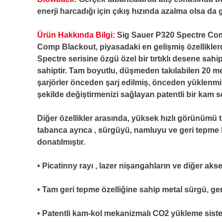
enerji harcadığı için çıkış hızında azalma olsa da 
Ürün Hakkında Bilgi:
Sig Sauer P320 Spectre Com
Comp Blackout, piyasadaki en gelişmiş özelliklerde
Spectre serisine özgü özel bir tırtıklı desene sah
sahiptir. Tam boyutlu, düşmeden takılabilen 20 me
şarjörler önceden şarj edilmiş, önceden yüklenmiş 
şekilde değiştirmenizi sağlayan patentli bir kam s
Diğer özellikler arasında, yüksek hızlı görünümü 
tabanca ayrıca , sürgüyü, namluyu ve geri tepme 
donatılmıştır.
• Picatinny rayı , lazer nişangahların ve diğer aks
• Tam geri tepme özelliğine sahip metal sürgü, ge
• Patentli kam-kol mekanizmalı CO2 yükleme sistem