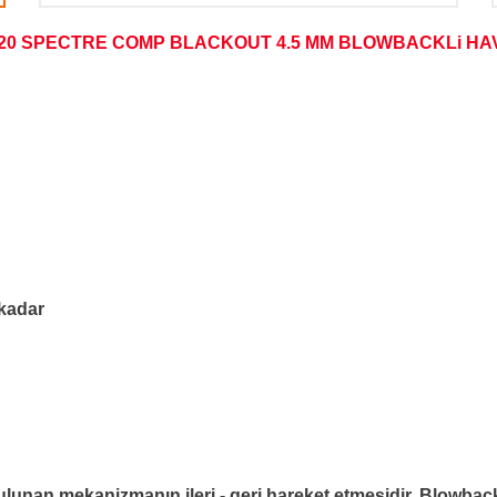
320 SPECTRE COMP BLACKOUT 4.5 MM BLOWBACKLi HA
' kadar
lunan mekanizmanın ileri - geri hareket etmesidir. Blowbac