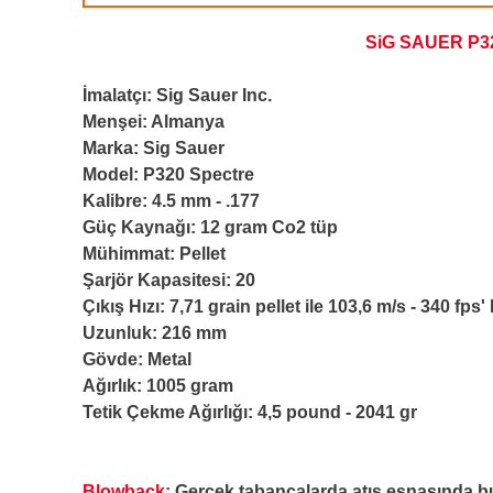
SiG SAUER P
İmalatçı: Sig Sauer Inc.
Menşei: Almanya
Marka: Sig Sauer
Model: P320 Spectre
Kalibre: 4.5 mm - .177
Güç Kaynağı: 12 gram Co2 tüp
Mühimmat: Pellet
Şarjör Kapasitesi: 20
Çıkış Hızı: 7,71 grain pellet ile 103,6 m/s - 340 fps
Uzunluk: 216 mm
Gövde: Metal
Ağırlık: 1005 gram
Tetik Çekme Ağırlığı: 4,5 pound - 2041 gr
Blowback:
Gerçek tabancalarda atış esnasında bu