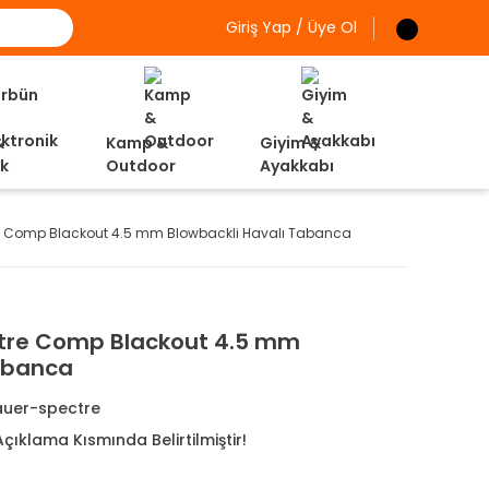
Giriş Yap / Üye Ol
&
Kamp &
Giyim &
ik
Outdoor
Ayakkabı
re Comp Blackout 4.5 mm Blowbackli Havalı Tabanca
ctre Comp Blackout 4.5 mm
Tabanca
auer-spectre
çıklama Kısmında Belirtilmiştir!