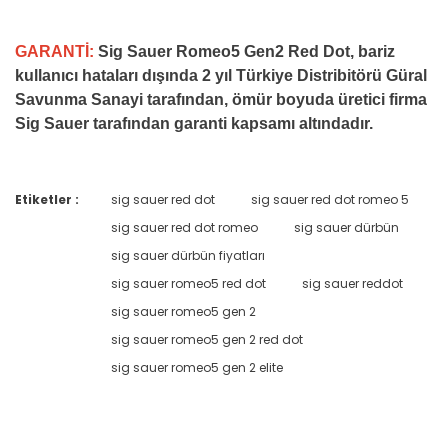
GARANTİ:
Sig Sauer Romeo5 Gen2 Red Dot, bariz
kullanıcı hataları dışında 2 yıl Türkiye Distribitörü Güral
Savunma Sanayi tarafından, ömür boyuda üretici firma
Sig Sauer tarafından garanti kapsamı altındadır.
Etiketler :
sig sauer red dot
sig sauer red dot romeo 5
Bu ürüne ilk yorumu siz yapın!
sig sauer red dot romeo
sig sauer dürbün
sig sauer dürbün fiyatları
Yorum Yaz
sig sauer romeo5 red dot
sig sauer reddot
sig sauer romeo5 gen 2
sig sauer romeo5 gen 2 red dot
sig sauer romeo5 gen 2 elite