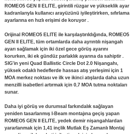
ROMEO5 GEN II ELITE, girintili rüzgar ve yükseklik ayar
kadranlarıyla kullanıcı arayüzünü iyileştirirken, sıfırlama
ayarlarına en hızlı erişimi de koruyor .
Orijinal ROMEO5 ELITE ile karşılaştırıldığında, ROMEO5
GEN II ELITE, tüm ortamlarda daha ayrıntılı nişangah
ayarı sağlamak için iki özel gece görüş ayarını
korurken, iki ek gündüz parlaklık ayarına da sahiptir .
SIG'in yeni Quad Ballistic Circle Dot 2.0 Nişangahı,
yüksek odaklı hedeflerde hassas atış yerleşimi için 1
MOA merkez noktası ve ilk ve ikinci atışlarda daha uzun
menzilli isabetleri artırmak için 0,7 MOA tutma noktaları
sunar.
Daha iyi görüş ve durumsal farkındalık sağlayan
yeniden tasarlanmış I-Beam montajına geçiş yapan
ROMEO5 GEN II ELITE, yedek demir nişangahlardan
yararlanmak için 1,41 inçlik Mutlak Eş Zamanlı Montaj