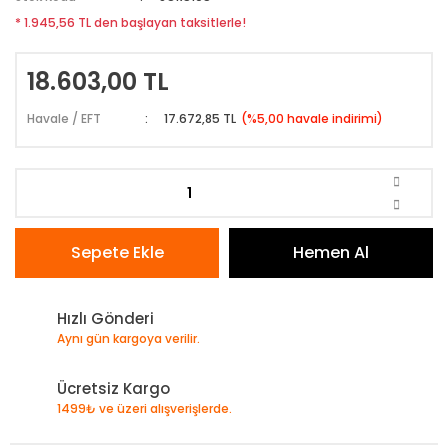
T-Eagle Optics
* 1.945,56 TL den başlayan taksitlerle!
Comet
Comet
UTG Leapers
Optima & Browning
MeCANiK
18.603,00 TL
Wheeler
Havale / EFT
17.672,85 TL
(%5,00 havale indirimi)
Muhtelif
Riton Optics
Specprecision
Sepete Ekle
Hemen Al
Hızlı Gönderi
Aynı gün kargoya verilir.
Ücretsiz Kargo
1499₺ ve üzeri alışverişlerde.