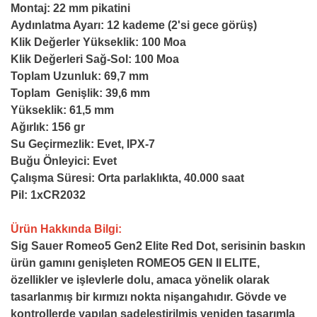
Montaj: 22 mm pikatini
Aydınlatma Ayarı: 12 kademe (2'si gece görüş)
Klik Değerler Yükseklik: 100 Moa
Klik Değerleri Sağ-Sol: 100 Moa
Toplam Uzunluk: 69,7 mm
Toplam Genişlik: 39,6 mm
Yükseklik: 61,5 mm
Ağırlık: 156 gr
Su Geçirmezlik: Evet, IPX-7
Buğu Önleyici: Evet
Çalışma Süresi: Orta parlaklıkta, 40.000 saat
Pil: 1xCR2032
Ürün Hakkında Bilgi:
Sig Sauer Romeo5 Gen2 Elite Red Dot,
serisinin baskın
ürün gamını genişleten ROMEO5 GEN II ELITE,
özellikler ve işlevlerle dolu, amaca yönelik olarak
tasarlanmış bir kırmızı nokta nişangahıdır. Gövde ve
kontrollerde yapılan sadeleştirilmiş yeniden tasarımla