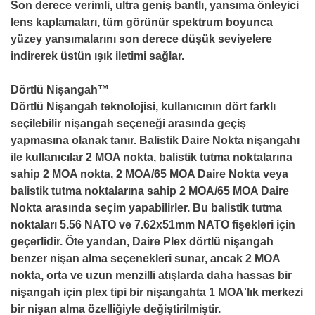
Son derece verimli, ultra geniş bantlı, yansıma önleyici
lens kaplamaları, tüm görünür spektrum boyunca
yüzey yansımalarını son derece düşük seviyelere
indirerek üstün ışık iletimi sağlar.
Dörtlü Nişangah
™
Dörtlü Nişangah teknolojisi, kullanıcının dört farklı
seçilebilir nişangah seçeneği arasında geçiş
yapmasına olanak tanır. Balistik Daire Nokta nişangahı
ile kullanıcılar 2 MOA nokta, balistik tutma noktalarına
sahip 2 MOA nokta, 2 MOA/65 MOA Daire Nokta veya
balistik tutma noktalarına sahip 2 MOA/65 MOA Daire
Nokta arasında seçim yapabilirler. Bu balistik tutma
noktaları 5.56 NATO ve 7.62x51mm NATO fişekleri için
geçerlidir. Öte yandan, Daire Plex dörtlü nişangah
benzer nişan alma seçenekleri sunar, ancak 2 MOA
nokta, orta ve uzun menzilli atışlarda daha hassas bir
nişangah için plex tipi bir nişangahta 1 MOA'lık merkezi
bir nişan alma özelliğiyle değiştirilmiştir.