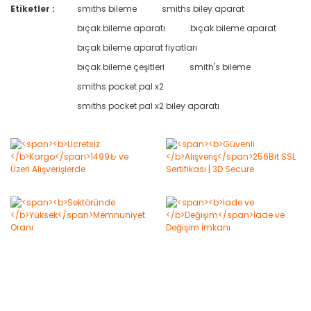
Etiketler :
smiths bileme
smiths biley aparat
Bu ürüne ilk yorumu siz yapın!
bıçak bileme aparatı
bıçak bileme aparat
bıçak bileme aparat fiyatları
Yorum Yaz
bıçak bileme çeşitleri
smith's bileme
smiths pocket pal x2
smiths pocket pal x2 biley aparatı