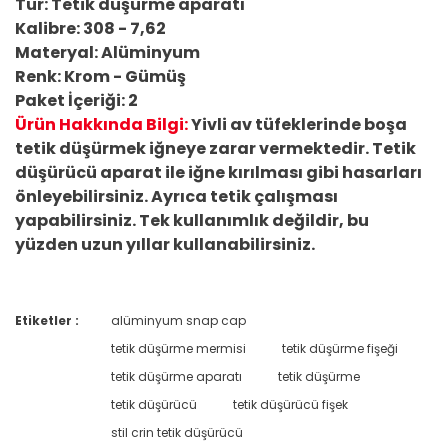
Tür: Tetik düşürme aparatı
Kalibre: 308 - 7,62
Materyal: Alüminyum
Renk: Krom - Gümüş
Paket İçeriği: 2
Ürün Hakkında Bilgi:
Yivli av tüfeklerinde boşa
tetik düşürmek iğneye zarar vermektedir. Tetik
düşürücü aparat ile iğne kırılması gibi hasarları
önleyebilirsiniz. Ayrıca tetik çalışması
yapabilirsiniz. Tek kullanımlık değildir, bu
yüzden uzun yıllar kullanabilirsiniz.
Etiketler :
alüminyum snap cap
Bu ürüne ilk yorumu siz yapın!
tetik düşürme mermisi
tetik düşürme fişeği
tetik düşürme aparatı
tetik düşürme
Yorum Yaz
tetik düşürücü
tetik düşürücü fişek
stil crin tetik düşürücü