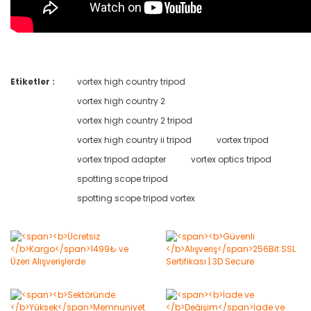
Etiketler :
vortex high country tripod
Bu ürüne ilk yorumu siz yapın!
vortex high country 2
vortex high country 2 tripod
Yorum Yaz
vortex high country ii tripod
vortex tripod
vortex tripod adapter
vortex optics tripod
spotting scope tripod
spotting scope tripod vortex