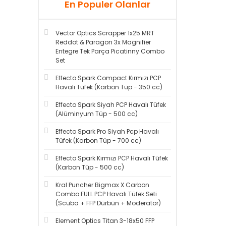
En Populer Olanlar
Vector Optics Scrapper 1x25 MRT
Reddot & Paragon 3x Magnifier
Entegre Tek Parça Picatinny Combo
Set
Effecto Spark Compact Kırmızı PCP
Havalı Tüfek (Karbon Tüp - 350 cc)
Effecto Spark Siyah PCP Havalı Tüfek
(Alüminyum Tüp - 500 cc)
Effecto Spark Pro Siyah Pcp Havalı
Tüfek (Karbon Tüp - 700 cc)
Effecto Spark Kırmızı PCP Havalı Tüfek
(Karbon Tüp - 500 cc)
Kral Puncher Bigmax X Carbon
Combo FULL PCP Havalı Tüfek Seti
(Scuba + FFP Dürbün + Moderator)
Element Optics Titan 3-18x50 FFP