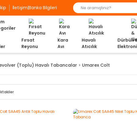
kip
İletişim|Banka Bilgileri
Fırsat
Kara
Havalı
Dürbün 
ler
Reyonu
Avı
Atıcılık
Elektron
evolver (Toplu) Havalı Tabancalar
Umarex Colt
ktakiler