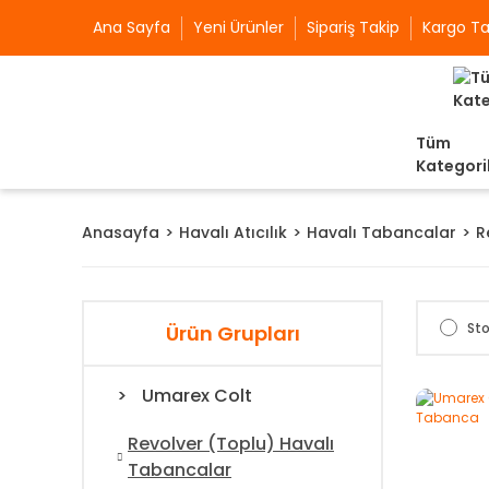
Ana Sayfa
Yeni Ürünler
Sipariş Takip
Kargo Ta
Tüm
Kategori
Anasayfa
Havalı Atıcılık
Havalı Tabancalar
R
Sto
Ürün Grupları
Umarex Colt
Revolver (Toplu) Havalı
Tabancalar