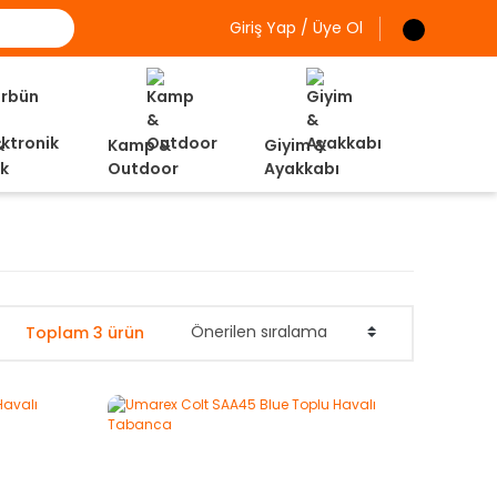
Giriş Yap / Üye Ol
&
Kamp &
Giyim &
ik
Outdoor
Ayakkabı
Toplam 3 ürün