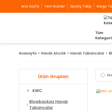
Ana Sayfa
Yeni Ürünler
Sipariş Takip
Kargo Ta
Tüm
Kategori
Anasayfa
Havalı Atıcılık
Havalı Tabancalar
B
Sto
Ürün Grupları
KWC
Blowbacksiz Havalı
Tabancalar