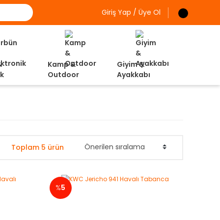
Giriş Yap / Üye Ol
&
Kamp &
Giyim &
ik
Outdoor
Ayakkabı
Toplam 5 ürün
%
5