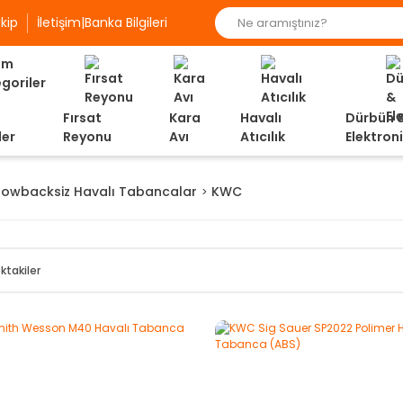
kip
İletişim|Banka Bilgileri
Fırsat
Kara
Havalı
Dürbün 
ler
Reyonu
Avı
Atıcılık
Elektron
lowbacksiz Havalı Tabancalar
KWC
ktakiler