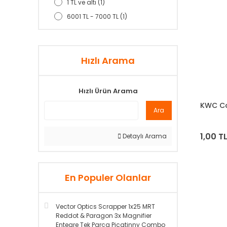
1 TL ve altı (1)
6001 TL - 7000 TL (1)
Hızlı Arama
Hızlı Ürün Arama
KWC Co
Ara
1,00 T
Detaylı Arama
En Populer Olanlar
Vector Optics Scrapper 1x25 MRT
Reddot & Paragon 3x Magnifier
Entegre Tek Parça Picatinny Combo