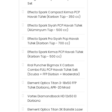
Set
Effecto Spark Compact Kırmızı PCP
Havalı Tüfek (Karbon Tüp - 350 cc)
Effecto Spark Siyah PCP Havalı Tüfek
(Alüminyum Tüp - 500 cc)
Effecto Spark Pro Siyah Pcp Havalı
Tüfek (Karbon Tüp - 700 cc)
Effecto Spark Kırmızı PCP Havalı Tüfek
(Karbon Tüp - 500 cc)
Kral Puncher Bigmax X Carbon
Combo FULL PCP Havalı Tüfek Seti
(Scuba + FFP Dürbün + Moderator)
Element Optics Titan 3-18x50 FFP
Tüfek Dürbünü, APR-2D Mrad
Vortex Diamondback HD 12x50 El
Dürbünü
Element Optics Titan 3K Balistik Lazer