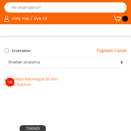
Giriş Yap / Üye Ol
Toplam 1 ürün
Stoktakiler
%
5
TÜKENDİ