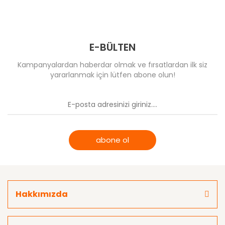
T-Eagle Optics
Comet
Comet
UTG Leapers
Optima & Browning
MeCANiK
Wheeler
E-BÜLTEN
Muhtelif
Kampanyalardan haberdar olmak ve fırsatlardan ilk siz
yararlanmak için lütfen abone olun!
Riton Optics
Specprecision
abone ol
Hakkımızda