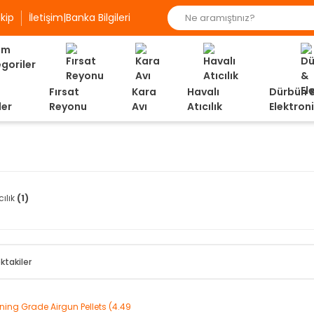
kip
İletişim|Banka Bilgileri
Fırsat
Kara
Havalı
Dürbün 
ler
Reyonu
Avı
Atıcılık
Elektron
cılık
(1)
ktakiler