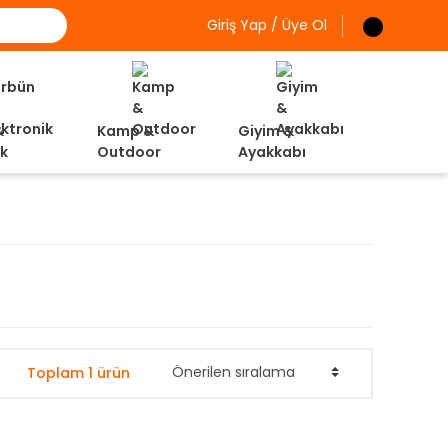
Giriş Yap / Üye Ol
&
Kamp &
Giyim &
ik
Outdoor
Ayakkabı
Toplam 1 ürün