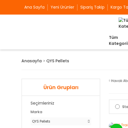
Ana Sayfa
Yeni Ürünler
Sipariş Takip
Kargo Ta
Tüm
Kategori
Anasayfa
QYS Pellets
Havalı Atı
Ürün Grupları
Seçimleriniz
Sto
Marka
QYS Pellets