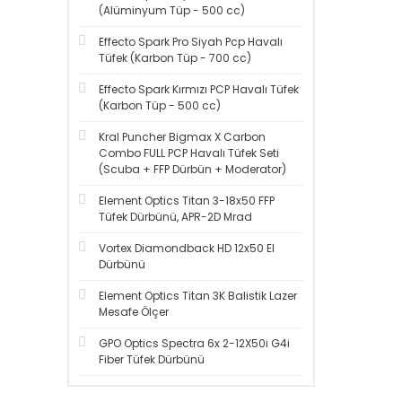
(Alüminyum Tüp - 500 cc)
Effecto Spark Pro Siyah Pcp Havalı
Tüfek (Karbon Tüp - 700 cc)
Effecto Spark Kırmızı PCP Havalı Tüfek
(Karbon Tüp - 500 cc)
Kral Puncher Bigmax X Carbon
Combo FULL PCP Havalı Tüfek Seti
(Scuba + FFP Dürbün + Moderator)
Element Optics Titan 3-18x50 FFP
Tüfek Dürbünü, APR-2D Mrad
Vortex Diamondback HD 12x50 El
Dürbünü
Element Optics Titan 3K Balistik Lazer
Mesafe Ölçer
GPO Optics Spectra 6x 2-12X50i G4i
Fiber Tüfek Dürbünü