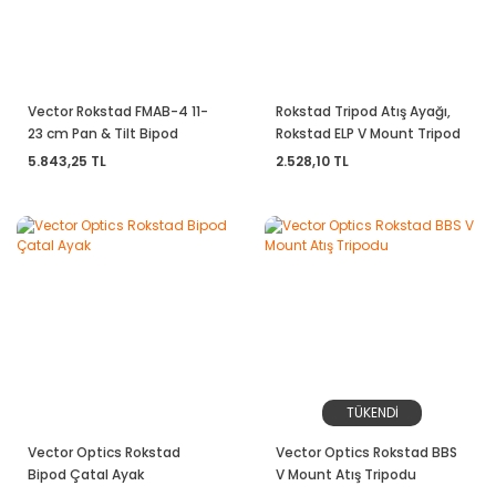
Vector Rokstad FMAB-4 11-
Rokstad Tripod Atış Ayağı,
23 cm Pan & Tilt Bipod
Rokstad ELP V Mount Tripod
(Pikatini MLok Arca Uyumlu)
5.843,25 TL
2.528,10 TL
TÜKENDİ
Vector Optics Rokstad
Vector Optics Rokstad BBS
Bipod Çatal Ayak
V Mount Atış Tripodu