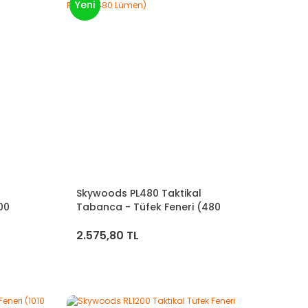
Yeni
Skywoods PL480 Taktikal
00
Tabanca - Tüfek Feneri (480
Lümen)
2.575,80 TL