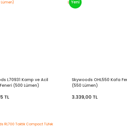
Yeni
ds L70931 Kamp ve Acil
Skywoods OHL550 Kafa Fen
Feneri (500 Lümen)
(550 Lümen)
55 TL
3.339,00 TL