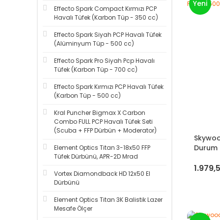
Yeni
Effecto Spark Compact Kırmızı PCP
Havalı Tüfek (Karbon Tüp - 350 cc)
Effecto Spark Siyah PCP Havalı Tüfek
(Alüminyum Tüp - 500 cc)
Effecto Spark Pro Siyah Pcp Havalı
Tüfek (Karbon Tüp - 700 cc)
Effecto Spark Kırmızı PCP Havalı Tüfek
(Karbon Tüp - 500 cc)
Kral Puncher Bigmax X Carbon
Combo FULL PCP Havalı Tüfek Seti
(Scuba + FFP Dürbün + Moderator)
Skywoo
Durum 
Element Optics Titan 3-18x50 FFP
Tüfek Dürbünü, APR-2D Mrad
1.979,
Vortex Diamondback HD 12x50 El
Dürbünü
Element Optics Titan 3K Balistik Lazer
Mesafe Ölçer