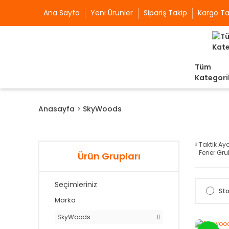
Ana Sayfa
Yeni Ürünler
Sipariş Takip
Kargo Ta
Tüm
Kategori
Anasayfa
SkyWoods
Taktik Ay
Fener Gr
Ürün Grupları
Seçimleriniz
Sto
Marka
SkyWoods