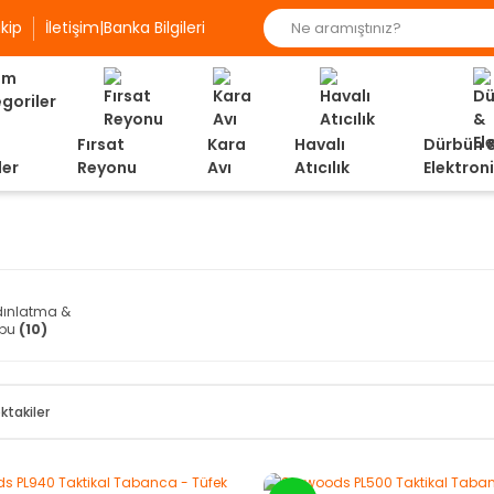
kip
İletişim|Banka Bilgileri
Fırsat
Kara
Havalı
Dürbün 
ler
Reyonu
Avı
Atıcılık
Elektron
dınlatma &
ubu
(10)
ktakiler