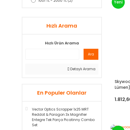
1001 TL - 2000 TL (2)
Yeni
Hızlı Arama
Hızlı Ürün Arama
Ara
Detaylı Arama
Skywoo
Lümen
En Populer Olanlar
1.812,6
Vector Optics Scrapper 1x25 MRT
Reddot & Paragon 3x Magnifier
Entegre Tek Parça Picatinny Combo
Set