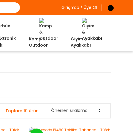
Giriş Yap / Üye Ol
&
Kamp &
Giyim &
ik
Outdoor
Ayakkabı
Toplam 10 ürün