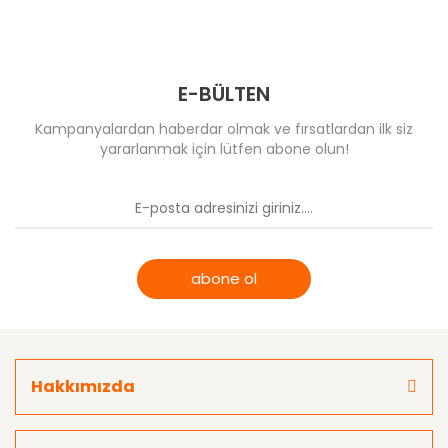
T-Eagle Optics
Comet
Comet
UTG Leapers
Optima & Browning
MeCANiK
Wheeler
E-BÜLTEN
Muhtelif
Kampanyalardan haberdar olmak ve fırsatlardan ilk siz
yararlanmak için lütfen abone olun!
Riton Optics
Specprecision
abone ol
Hakkımızda