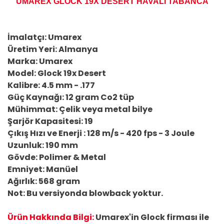
UMAREX GLOCK 19X DESERT HAVALI TABANCA
İmalatçı: Umarex
Üretim Yeri: Almanya
Marka: Umarex
Model: Glock 19x Desert
Kalibre: 4.5 mm - .177
Güç Kaynağı: 12 gram Co2 tüp
Mühimmat: Çelik veya metal bilye
Şarjör Kapasitesi: 19
Çıkış Hızı ve Enerji : 128 m/s - 420 fps - 3 Joule
Uzunluk: 190 mm
Gövde: Polimer & Metal
Emniyet: Manüel
Ağırlık: 568 gram
Not: Bu versiyonda blowback yoktur.
Ürün Hakkında Bilgi:
Umarex'in Glock firması ile