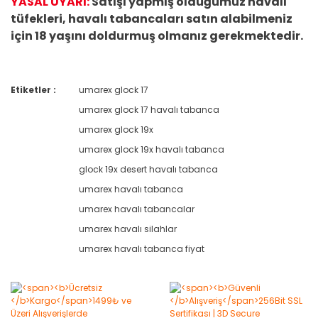
YASAL UYARI:
Satışı yapmış olduğumuz havalı
tüfekleri, havalı tabancaları satın alabilmeniz
için 18 yaşını doldurmuş olmanız gerekmektedir.
Etiketler :
umarex glock 17
Bu ürüne ilk yorumu siz yapın!
umarex glock 17 havalı tabanca
umarex glock 19x
Yorum Yaz
umarex glock 19x havalı tabanca
glock 19x desert havalı tabanca
umarex havalı tabanca
umarex havalı tabancalar
umarex havalı silahlar
umarex havalı tabanca fiyat